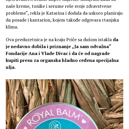
naše kreme, tonike i serume reše svoje zdravstvene
probleme“, rekla je Katarina i dodala da uskoro planiraju
da posade i kantarion, kojem takođe odgovara rtanjska
klima.
Ova preduzetnica je na kraju Priče sa dušom istakla
da
je nedavno dobila i priznanje „Ja sam odvažna“
Fondacije Ana i Vlade Divac i da će od nagrade
kupiti presu za organska hladno ceđena specijalna
ulja.