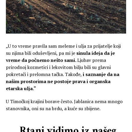
„U to vreme pravila sam meleme i ulja za prijatelje koji
su njima bili oduševljeni, pa mi je
sinula ideja da je
vreme da počnemo nešto sami.
Ljubav prema
prirodnoj kozmetici i lekovitom bilju bili su glavni
pokretači i prelomna tačka. Takođe,
i saznanje da na
našim prostorima ne postoje prava i organska
etarska ulja.“
U Timočkoj krajini borave često. Jablanica nema mnogo
stanovnika, oni su na brdu, a kuće su zbijene.
„Rtanj vidimo iz našeg