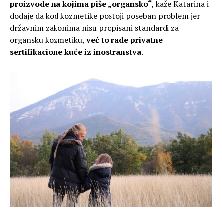
proizvode na kojima piše „organsko“
, kaže Katarina i
dodaje da kod kozmetike postoji poseban problem jer
državnim zakonima nisu propisani standardi za
organsku kozmetiku,
već to rade privatne
sertifikacione kuće iz inostranstva
.