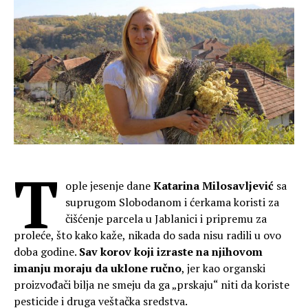
T
ople jesenje dane
Katarina Milosavljević
sa
suprugom Slobodanom i ćerkama koristi za
čišćenje parcela u Jablanici i pripremu za
proleće, što kako kaže, nikada do sada nisu radili u ovo
doba godine.
Sav korov koji izraste na njihovom
imanju moraju da uklone ručno
, jer kao organski
proizvođači bilja ne smeju da ga „prskaju“ niti da koriste
pesticide i druga veštačka sredstva.