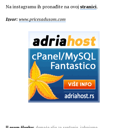
Na instagramu ih pronađite na ovoj
stranici
.
Izvor:
www.pricesadusom.com
U ovom članku:
domaće ulje za sunčanje
,
izdvajamo
,