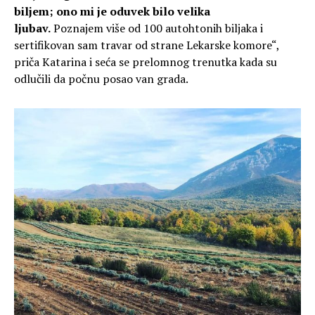
biljem; ono mi je oduvek bilo velika
ljubav.
Poznajem više od 100 autohtonih biljaka i
sertifikovan sam travar od strane Lekarske komore“,
priča Katarina i seća se prelomnog trenutka kada su
odlučili da počnu posao van grada.