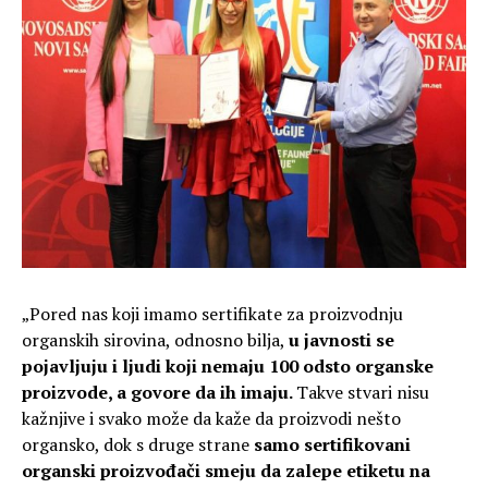
„Pored nas koji imamo sertifikate za proizvodnju
organskih sirovina, odnosno bilja,
u javnosti se
pojavljuju i ljudi koji nemaju 100 odsto organske
proizvode, a govore da ih imaju.
Takve stvari nisu
kažnjive i svako može da kaže da proizvodi nešto
organsko, dok s druge strane
samo sertifikovani
organski proizvođači smeju da zalepe etiketu na