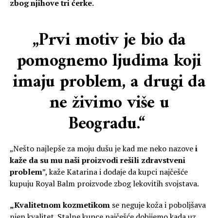
zbog njihove tri ćerke.
„Prvi motiv je bio da
pomognemo ljudima koji
imaju problem, a drugi da
ne živimo više u
Beogradu.
“
„Nešto najlepše za moju dušu je kad me neko nazove
i
kaže da su mu naši proizvodi rešili zdravstveni
problem
”, kaže Katarina i dodaje da kupci najčešće
kupuju Royal Balm proizvode zbog lekovitih svojstava.
„Kvalitetnom kozmetikom
se neguje koža i poboljšava
njen kvalitet. Stalne kupce najčešće dobijemo kada uz