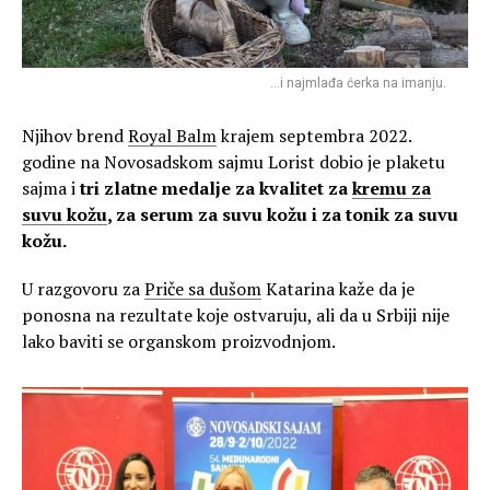
…i najmlađa ćerka na imanju.
Njihov brend
Royal Balm
krajem septembra 2022.
godine na Novosadskom sajmu Lorist dobio je plaketu
sajma i
tri zlatne medalje za kvalitet za
kremu za
suvu kožu
, za serum za suvu kožu i za tonik za suvu
kožu.
U razgovoru za
Priče sa dušom
Katarina kaže da je
ponosna na rezultate koje ostvaruju, ali da u Srbiji nije
lako baviti se organskom proizvodnjom.