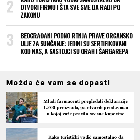
OTVORI FIRMU I ŠTA SVE SME DA RADI PO
ZAKONU
BEOGRAĐANI PODNO RTNJA PRAVE ORGANSKO
ULJE ZA SUNČANJE: JEDINI SU SERTIFIKOVANI
KOD NAS, A SASTOJCI SU ORAH I ŠARGAREPA
Možda će vam se dopasti
Mladi farmaceuti pregledali deklaracije
1.300 proizvoda, pa otvorili prodavnicu
u kojoj važe pravila svesne kupovine
Kako turistički vodič samostalno da