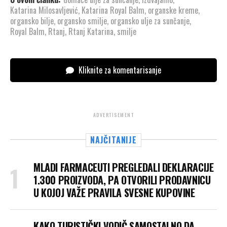
Katarina Milosavljević
,
Katarina Royal Balm
,
organske kreme
,
organsko bilje
,
organsko smilje
,
organsko ulje za sunčanje
,
Royal Balm
,
Rtanj
,
Rtanj Katarina
,
smilje
Kliknite za komentarisanje
ADVERTISEMENT
NAJČITANIJE
MLADI FARMACEUTI PREGLEDALI DEKLARACIJE
1.300 PROIZVODA, PA OTVORILI PRODAVNICU
U KOJOJ VAŽE PRAVILA SVESNE KUPOVINE
KAKO TURISTIČKI VODIČ SAMOSTALNO DA