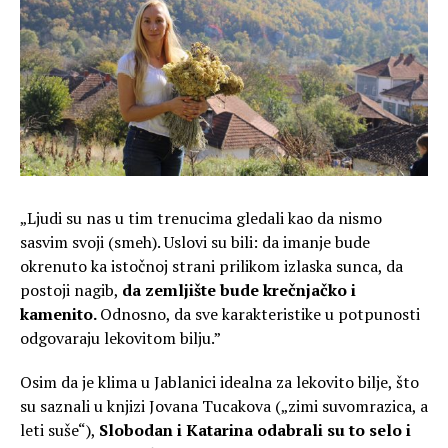
„Ljudi su nas u tim trenucima gledali kao da nismo
sasvim svoji (smeh). Uslovi su bili: da imanje bude
okrenuto ka istočnoj strani prilikom izlaska sunca, da
postoji nagib,
da zemljište bude krečnjačko i
kamenito.
Odnosno, da sve karakteristike u potpunosti
odgovaraju lekovitom bilju.”
Osim da je klima u Jablanici idealna za lekovito bilje, što
su saznali u knjizi Jovana Tucakova („zimi suvomrazica, a
leti suše“),
Slobodan i Katarina odabrali su to selo i