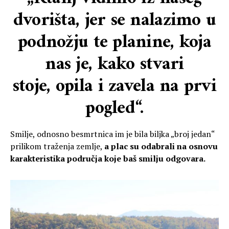
dvorišta, jer se nalazimo u
podnožju te planine, koja
nas je, kako stvari
stoje,
opila i zavela na prvi
pogled“.
Smilje, odnosno besmrtnica im je bila biljka „broj jedan“
prilikom traženja zemlje,
a plac su odabrali na osnovu
karakteristika područja koje baš smilju odgovara.