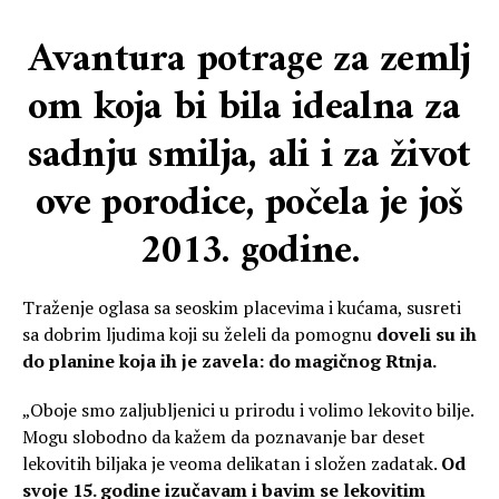
Avantura
potrage
za
zemlj
om
koja
bi
bila
idealna
za
sadnju
smilja
,
ali i za život
ove porodice, počela je još
2013. godine.
Traženje oglasa sa seoskim placevima i kućama, susreti
sa dobrim ljudima koji su želeli da pomognu
doveli su ih
do planine koja ih je zavela: do magičnog Rtnja.
„Oboje smo zaljubljenici u prirodu i volimo lekovito bilje.
Mogu slobodno da kažem da poznavanje bar deset
lekovitih biljaka je veoma delikatan i složen zadatak.
Od
svoje 15. godine izučavam i bavim se lekovitim