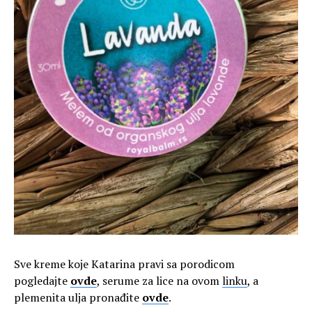
Sve kreme koje Katarina pravi sa porodicom
pogledajte
ovde
, serume za lice na ovom
linku
, a
plemenita ulja pronađite
ovde
.