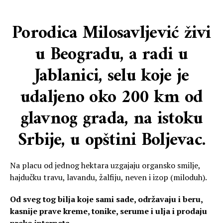
Porodica Milosavljević živi
u Beogradu, a radi u
Jablanici, selu koje je
udaljeno oko 200 km od
glavnog grada, na istoku
Srbije, u opštini Boljevac.
Na placu od jednog hektara uzgajaju organsko smilje,
hajdučku travu, lavandu, žalfiju, neven i izop (miloduh).
Od sveg tog bilja koje sami sade, održavaju i beru,
kasnije prave kreme, tonike, serume i ulja i prodaju
preko interneta.