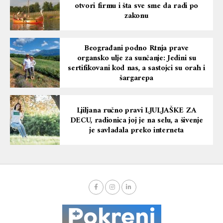
otvori firmu i šta sve sme da radi po
zakonu
Beograđani podno Rtnja prave
organsko ulje za sunčanje: Jedini su
sertifikovani kod nas, a sastojci su orah i
šargarepa
Ljiljana ručno pravi LJULJAŠKE ZA
DECU, radionica joj je na selu, a šivenje
je savladala preko interneta