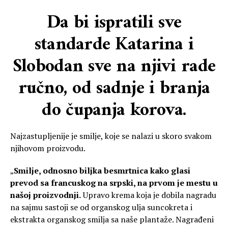
Da bi ispratili sve
standarde Katarina i
Slobodan sve na njivi rade
ručno, od sadnje i branja
do čupanja korova.
Najzastupljenije je smilje, koje se nalazi u skoro svakom
njihovom proizvodu.
„
Smilje, odnosno biljka besmrtnica kako glasi
prevod sa francuskog na srpski, na prvom je mestu u
našoj proizvodnji.
Upravo krema koja je dobila nagradu
na sajmu sastoji se od organskog ulja suncokreta i
ekstrakta organskog smilja sa naše plantaže. Nagrađeni