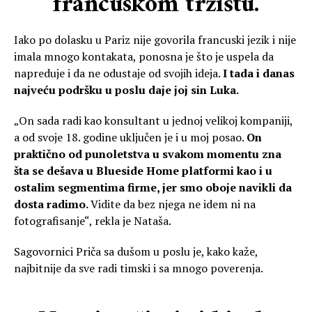
francuskom tržištu.
Iako po dolasku u Pariz nije govorila francuski jezik i nije
imala mnogo kontakata, ponosna je što je uspela da
napreduje i da ne odustaje od svojih ideja.
I tada i danas
najveću podršku u poslu daje joj sin Luka.
„On sada radi kao konsultant u jednoj velikoj kompaniji,
a od svoje 18. godine uključen je i u moj posao.
On
praktično od punoletstva u svakom momentu zna
šta se dešava u Blueside Home platformi kao i u
ostalim segmentima firme, jer smo oboje navikli da
dosta radimo.
Vidite da bez njega ne idem ni na
fotografisanje“, rekla je Nataša.
Sagovornici Priča sa dušom u poslu je, kako kaže,
najbitnije da sve radi timski i sa mnogo poverenja.