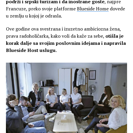
podrži i srpski turizam i da inostrane goste
, najpre
Francuze, preko svoje platforme
Blueside Home
dovede
u zemlju u kojoj je odrasla.
Ove godine ova svestrana i izuzetno ambiciozna žena,
prava radoholičarka, kako voli da kaže za sebe,
otišla je
korak dalje sa svojim poslovnim idejama i napravila
Blueside Host uslugu.