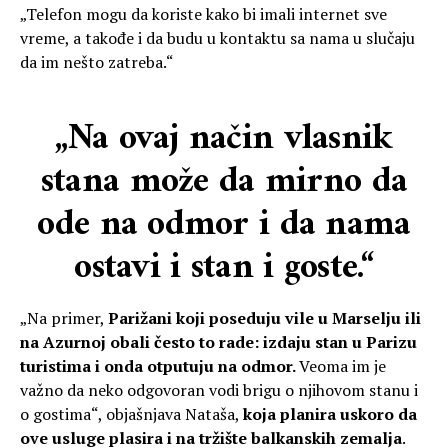
„Telefon mogu da koriste kako bi imali internet sve
vreme, a takođe i da budu u kontaktu sa nama u slučaju
da im nešto zatreba.“
„Na ovaj način vlasnik
stana može da mirno da
ode na odmor i da nama
ostavi i stan i goste.“
„Na primer,
Parižani koji poseduju vile u Marselju ili
na Azurnoj obali često to rade: izdaju stan u Parizu
turistima i onda otputuju na odmor.
Veoma im je
važno da neko odgovoran vodi brigu o njihovom stanu i
o gostima“, objašnjava Nataša,
koja planira uskoro da
ove usluge plasira i na tržište balkanskih zemalja
.