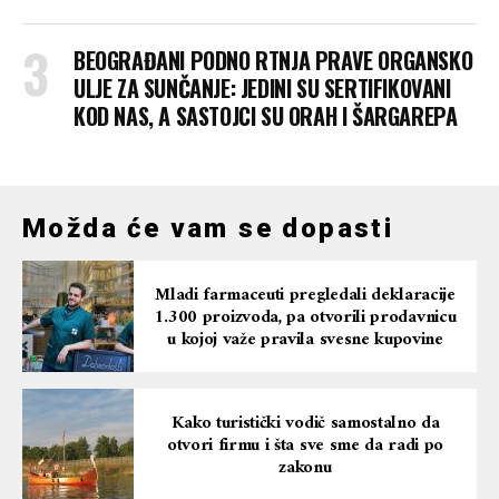
BEOGRAĐANI PODNO RTNJA PRAVE ORGANSKO
ULJE ZA SUNČANJE: JEDINI SU SERTIFIKOVANI
KOD NAS, A SASTOJCI SU ORAH I ŠARGAREPA
Možda će vam se dopasti
Mladi farmaceuti pregledali deklaracije
1.300 proizvoda, pa otvorili prodavnicu
u kojoj važe pravila svesne kupovine
Kako turistički vodič samostalno da
otvori firmu i šta sve sme da radi po
zakonu