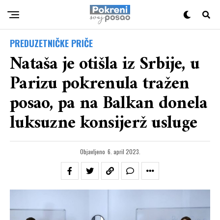
PREDUZETNIČKE PRIČE
Nataša je otišla iz Srbije, u
Parizu pokrenula tražen
posao, pa na Balkan donela
luksuzne konsijerž usluge
Objavljeno
6. april 2023.