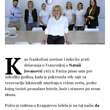
K
ao frankofoni novinar i neko ko prati
dešavanja u Francuskoj o
Nataši
Jovanović
(45) iz Pariza pisao sam pre
nekoliko godina, kada je pokrenula veb-sajt za
rezervaciju luksuznih smeštaja u celom svetu, preko
kojeg turisti pronalaze hotele, kuće i stanove po svom
ukusu.
Pošto je rođena u Kragujevcu želela je na taj način
da