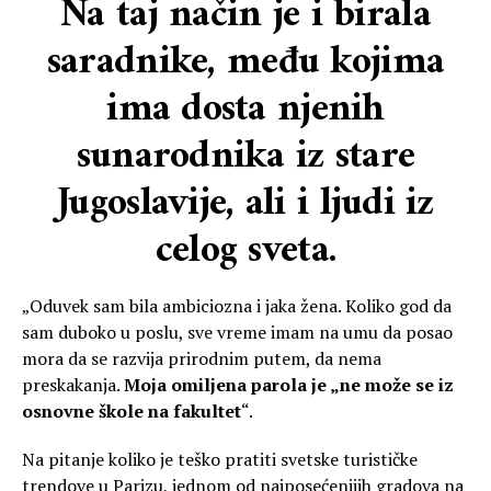
Na taj način je i birala
saradnike, među kojima
ima dosta njenih
sunarodnika iz stare
Jugoslavije, ali i ljudi iz
celog sveta.
„Oduvek sam bila ambiciozna i jaka žena. Koliko god da
sam duboko u poslu, sve vreme imam na umu da posao
mora da se razvija prirodnim putem, da nema
preskakanja.
Moja omiljena parola je „ne može se iz
osnovne škole na fakultet
“.
Na pitanje koliko je teško pratiti svetske turističke
trendove u Parizu, jednom od najposećenijih gradova na