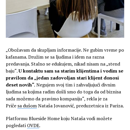
„Obožavam da skupljam informacije. Ne gubim vreme po
kafanama. Družim se sa ljudima i idem na razna
predavanja. Stalno se edukujem, nikad nisam na „stend
baju“.
U kontaktu sam sa starim klijentima i vodim se
pravilom da „jedan zadovoljan stari klijent donosi
deset novih“.
Negujem svoj tim i zahvaljujući divnim
ljudima sa kojima radim došli smo do toga da od biznisa
sada možemo da pravimo kompaniju“, rekla je za
Priče
sa dušom
Nataša Jovanović, preduzetnica iz Pariza.
Platformu Blueside Home koju Nataša vodi možete
pogledati
OVDE
.