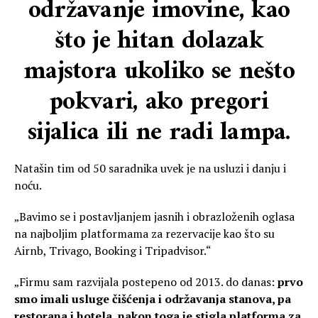
održavanje imovine, kao
što je hitan dolazak
majstora ukoliko se nešto
pokvari, ako pregori
sijalica ili ne radi lampa.
Natašin tim od 50 saradnika uvek je na usluzi i danju i
noću.
„Bavimo se i postavljanjem jasnih i obrazloženih oglasa
na najboljim platformama za rezervacije kao što su
Airnb, Trivago, Booking i Tripadvisor.“
„Firmu sam razvijala postepeno od 2013. do danas:
prvo
smo imali usluge čišćenja i održavanja stanova, pa
restorana i hotela, nakon toga je stigla platforma za