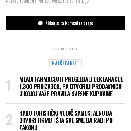
Natasa Jovanovic
,
Nataša Pariz
,
turizam Srbije
Kliknite za komentarisanje
ADVERTISEMENT
NAJČITANIJE
MLADI FARMACEUTI PREGLEDALI DEKLARACIJE
1.300 PROIZVODA, PA OTVORILI PRODAVNICU
U KOJOJ VAŽE PRAVILA SVESNE KUPOVINE
KAKO TURISTIČKI VODIČ SAMOSTALNO DA
OTVORI FIRMU I ŠTA SVE SME DA RADI PO
ZAKONU