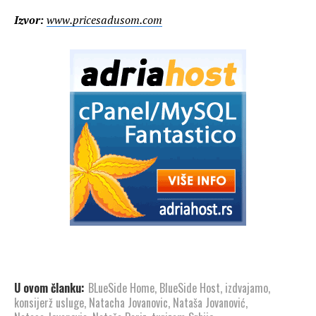
Izvor:
www.pricesadusom.com
U ovom članku:
BLueSide Home
,
BlueSide Host
,
izdvajamo
,
konsijerž usluge
,
Natacha Jovanovic
,
Nataša Jovanović
,