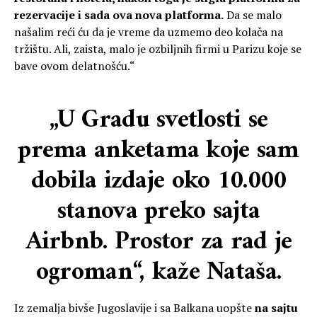
rezervacije i sada ova nova platforma.
Da se malo
našalim reći ću da je vreme da uzmemo deo kolača na
tržištu. Ali, zaista, malo je ozbiljnih firmi u Parizu koje se
bave ovom delatnošću.“
„U Gradu svetlosti se
prema anketama koje sam
dobila izdaje oko 10.000
stanova preko sajta
Airbnb. Prostor za rad je
ogroman“, kaže Nataša.
Iz zemalja bivše Jugoslavije i sa Balkana uopšte
na sajtu