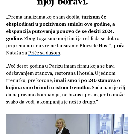
njoj boravi.
„Prema analizama koje sam dobila,
turizam će
eksplodirati u pozitivnom smislu ove godine, a
ekspanzija putovanja ponovo će se desiti 2024.
godine
. Zbog toga smo moj tim i ja rešili da se dobro
pripremimo i na vreme lansiramo Blueside Host“, priča
Nataša za
Priče sa dušom
.
„Već deset godina u Parizu imam firmu koja se bavi
održavanjem stanova, restorana i hotela. U jednom
trenutku, pre korone,
imali smo i po 240 stanova o
kojima smo brinuli u istom trenutku.
Sada nam je cilj
da napravimo kompaniju, ne biznis i posao, jer to može
svako da vodi, a kompanija je nešto drugo.“