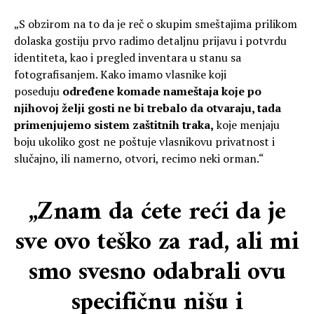
„S obzirom na to da je reč o skupim smeštajima prilikom
dolaska gostiju prvo radimo detaljnu prijavu i potvrdu
identiteta, kao i pregled inventara u stanu sa
fotografisanjem. Kako imamo vlasnike koji
poseduju
određene komade nameštaja koje po
njihovoj želji gosti ne bi trebalo da otvaraju, tada
primenjujemo sistem zaštitnih traka,
koje menjaju
boju ukoliko gost ne poštuje vlasnikovu privatnost i
slučajno, ili namerno, otvori, recimo neki orman.“
„Znam da ćete reći da je
sve ovo teško za rad, ali mi
smo svesno odabrali ovu
specifičnu nišu i