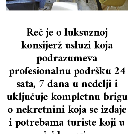
Reč je o luksuznoj
konsijerž usluzi koja
podrazumeva
profesionalnu podršku 24
sata, 7 dana u nedelji i
uključuje kompletnu brigu
o nekretnini koja se izdaje
i potrebama turiste koji u