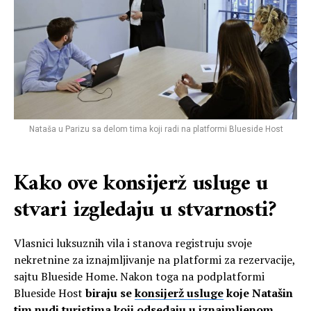
Nataša u Parizu sa delom tima koji radi na platformi Blueside Host
Kako ove konsijerž usluge u
stvari izgledaju u stvarnosti?
Vlasnici luksuznih vila i stanova registruju svoje
nekretnine za iznajmljivanje na platformi za rezervacije,
sajtu Blueside Home. Nakon toga na podplatformi
Blueside Host
biraju se
konsijerž usluge
koje Natašin
tim nudi turistima koji odsedaju u iznajmljenom