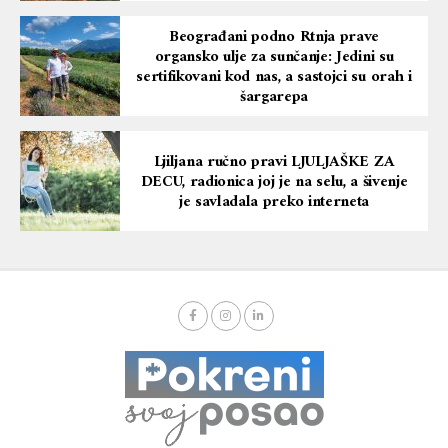
Beograđani podno Rtnja prave
organsko ulje za sunčanje: Jedini su
sertifikovani kod nas, a sastojci su orah i
šargarepa
Ljiljana ručno pravi LJULJAŠKE ZA
DECU, radionica joj je na selu, a šivenje
je savladala preko interneta