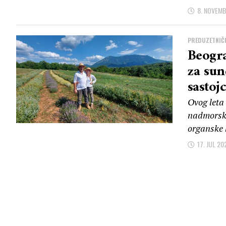
8. NOVEMB
PREDUZETNIČK
Beogra
za sun
sastoj
Ovog leta
nadmorske
organske 
17. JUL 20