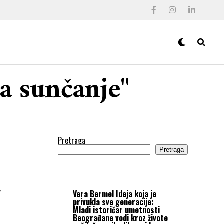
za sunčanje"
Pretraga
Pretraga
i
Vera Bermel
Ideja koja je
privukla sve generacije:
Mladi istoričar umetnosti
Beograđane vodi kroz živote