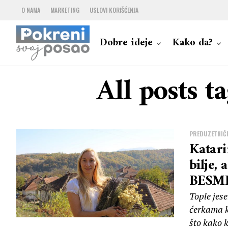
O NAMA
MARKETING
USLOVI KORIŠĆENJA
Dobre ideje
Kako da?
All posts t
PREDUZETNIČK
Katari
bilje, 
BESM
Tople jes
ćerkama ko
što kako 