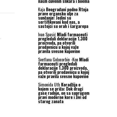
naših čuvenih slikara i boema
Kaja
Beograđani podno Rtnja
prave organsko ulje za
sunčanje: Jedini su
sertifikovani kod nas, a
sastojci su orah i šargarepa
a
Ivan Spasić
Mladi farmaceuti
pregledali deklaracije 1.300
proizvoda, pa otvorili
prodavnicu u kojoj važe
pravila svesne kupovine
Svetlana Golocorbin -Kon
Mladi
farmaceuti pregledali
deklaracije 1.300 proizvoda,
pa otvorili prodavnicu u kojoj
važe pravila svesne kupovine
Simonida Uth
Koradžija o
kojem se priča: Dok drugi
gase radnje, on sa suprugom
pravi moderne kore i živi od
starog zanata