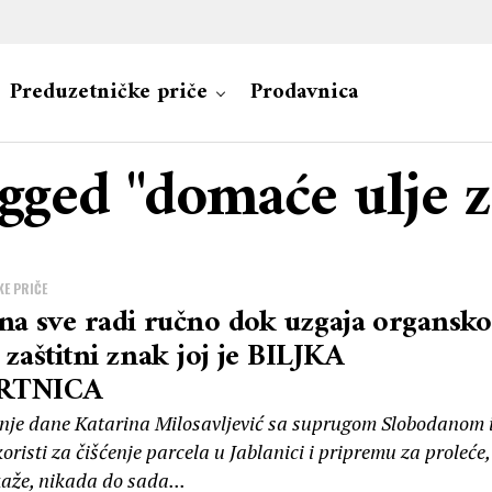
Preduzetničke priče
Prodavnica
agged "domaće ulje 
E PRIČE
na sve radi ručno dok uzgaja organsko
a zaštitni znak joj je BILJKA
RTNICA
enje dane Katarina Milosavljević sa suprugom Slobodanom 
risti za čišćenje parcela u Jablanici i pripremu za proleće,
kaže, nikada do sada...