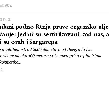
AR 2022.
E PRIČE
đani podno Rtnja prave organsko ulje
čanje: Jedini su sertifikovani kod nas, 
ci su orah i šargarepa
 sa udaljenosti od 200 kilometara od Beograda i sa
 visine od oko 400 metara stiže nova priča o pionirima
kozmetike...
22.