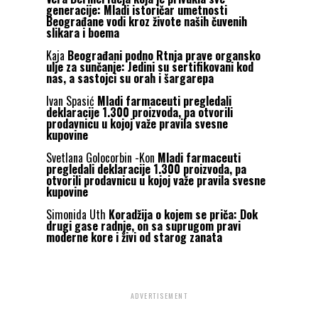
generacije: Mladi istoričar umetnosti
Beograđane vodi kroz živote naših čuvenih
slikara i boema
Kaja
Beograđani podno Rtnja prave organsko
ulje za sunčanje: Jedini su sertifikovani kod
nas, a sastojci su orah i šargarepa
Ivan Spasić
Mladi farmaceuti pregledali
deklaracije 1.300 proizvoda, pa otvorili
prodavnicu u kojoj važe pravila svesne
kupovine
Svetlana Golocorbin -Kon
Mladi farmaceuti
pregledali deklaracije 1.300 proizvoda, pa
otvorili prodavnicu u kojoj važe pravila svesne
kupovine
Simonida Uth
Koradžija o kojem se priča: Dok
drugi gase radnje, on sa suprugom pravi
moderne kore i živi od starog zanata
ADVERTISEMENT