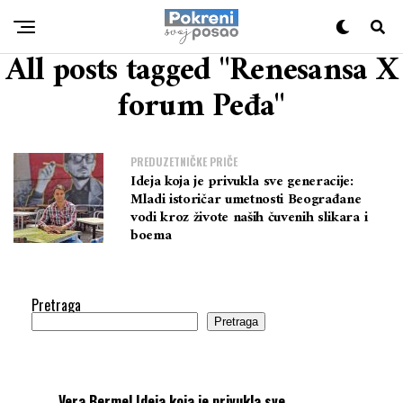
All posts tagged "Renesansa X
forum Peđa"
PREDUZETNIČKE PRIČE
Ideja koja je privukla sve generacije:
Mladi istoričar umetnosti Beograđane
vodi kroz živote naših čuvenih slikara i
boema
Pretraga
Pretraga
Vera Bermel
Ideja koja je privukla sve