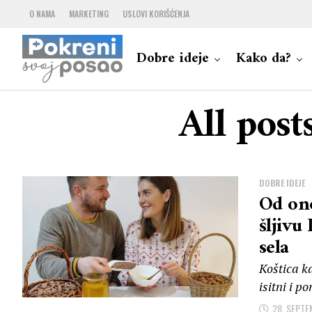
O NAMA
MARKETING
USLOVI KORIŠĆENJA
Dobre ideje
Kako da?
All pos
DOBRE IDEJE
Od ono
šljivu
sela
Koštica kaj
isitni i 
28. SEPTE