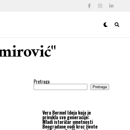
mirović"
Pretraga
Pretraga
Vera Bermel
Ideja koja je
privukla sve generacije:
Mladi istoričar umetnosti
Beograđane vodi kroz živote