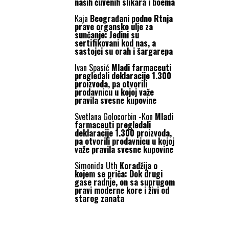
naših čuvenih slikara i boema
Kaja
Beograđani podno Rtnja
prave organsko ulje za
sunčanje: Jedini su
sertifikovani kod nas, a
sastojci su orah i šargarepa
Ivan Spasić
Mladi farmaceuti
pregledali deklaracije 1.300
proizvoda, pa otvorili
prodavnicu u kojoj važe
pravila svesne kupovine
Svetlana Golocorbin -Kon
Mladi
farmaceuti pregledali
deklaracije 1.300 proizvoda,
pa otvorili prodavnicu u kojoj
važe pravila svesne kupovine
Simonida Uth
Koradžija o
kojem se priča: Dok drugi
gase radnje, on sa suprugom
pravi moderne kore i živi od
starog zanata