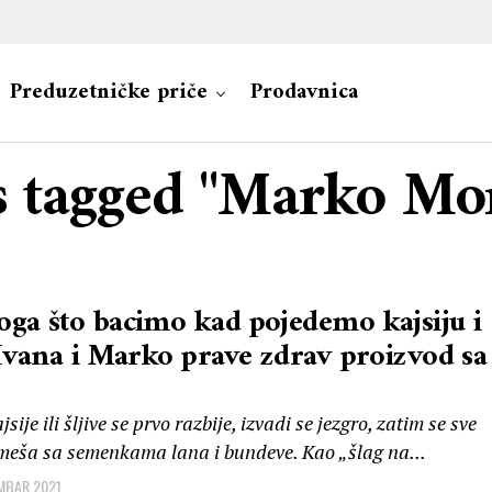
Preduzetničke priče
Prodavnica
ts tagged "Marko Mo
ga što bacimo kad pojedemo kajsiju i
 Ivana i Marko prave zdrav proizvod sa
sije ili šljive se prvo razbije, izvadi se jezgro, zatim se sve
pomeša sa semenkama lana i bundeve. Kao „šlag na...
MBAR 2021.