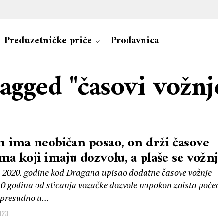
Preduzetničke priče
Prodavnica
tagged "časovi vožn
 ima neobičan posao, on drži časove
ma koji imaju dozvolu, a plaše se vožn
2020. godine kod Dragana upisao dodatne časove vožnje
10 godina od sticanja vozačke dozvole napokon zaista poče
 presudno u...
023.