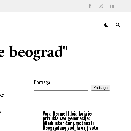
je beograd"
Pretraga
Pretraga
je
o
Vera Bermel
Ideja koja je
privukla sve generacije:
Mladi istoričar umetnosti
Beograđane vodi kroz živote