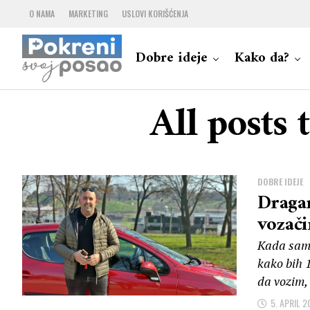
O NAMA
MARKETING
USLOVI KORIŠĆENJA
Dobre ideje
Kako da?
All posts 
DOBRE IDEJE
Dragan
vozači
Kada sam 
kako bih 
da vozim,
5. APRIL 2